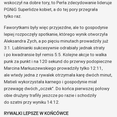
wskoczył na dobre tory, to Perła zdecydowanie lideruje
PGNiG Superlidze kobiet, a do tej pory przegrała
tylko raz.
Faworytkami były więc przyjezdne, ale to gospodynie
lepiej rozpoczęły spotkanie, którego wynik otworzyła
Aleksandra Zych, a po pięciu minutach prowadziły już
3:1. Lublinianki sukcesywnie odrabiały jednak straty
i po kwadransie był remis 5:5. Kolejne akcje to walka
punk za punkt i na 120 sekund do przerwy podopieczne
Marcina Markuszewskiego prowadziły tylko 12:11,
ale wtedy jedna z rywalek otrzymała karę dwóch minut,
Matieli wykorzystała karnego i gospodynie miał
przewagę dwóch „oczek”. Do końca pierwszej połowy
obie drużyny trafiły jeszcze po razie i schodziły
do szatni przy wyniku 14:12.
RYWALKI LEPSZE W KOŃCÓWCE