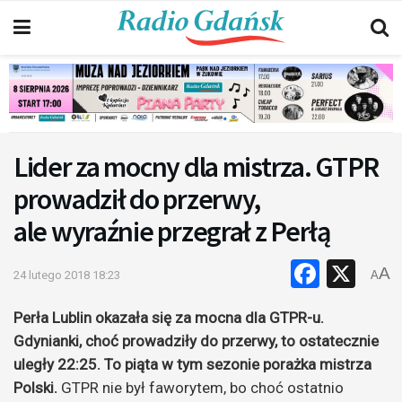
Lider za mocny dla mistrza. GTPR
prowadził do przerwy,
ale wyraźnie przegrał z Perłą
Faceb
X
A
24 lutego 2018 18:23
A
Perła Lublin okazała się za mocna dla GTPR-u.
Gdynianki, choć prowadziły do przerwy, to ostatecznie
uległy 22:25. To piąta w tym sezonie porażka mistrza
Polski.
GTPR nie był faworytem, bo choć ostatnio