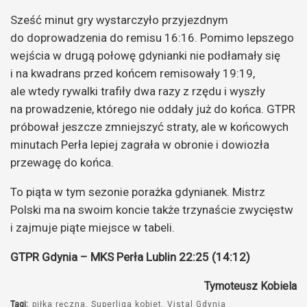
Sześć minut gry wystarczyło przyjezdnym
do doprowadzenia do remisu 16:16. Pomimo lepszego
wejścia w drugą połowę gdynianki nie podłamały się
i na kwadrans przed końcem remisowały 19:19,
ale wtedy rywalki trafiły dwa razy z rzędu i wyszły
na prowadzenie, którego nie oddały już do końca. GTPR
próbował jeszcze zmniejszyć straty, ale w końcowych
minutach Perła lepiej zagrała w obronie i dowiozła
przewagę do końca.
To piąta w tym sezonie porażka gdynianek. Mistrz
Polski ma na swoim koncie także trzynaście zwycięstw
i zajmuje piąte miejsce w tabeli.
GTPR Gdynia – MKS Perła Lublin 22:25 (14:12)
Tymoteusz Kobiela
Tagi:
piłka ręczna
Superliga kobiet
Vistal Gdynia