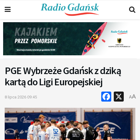
PGE Wybrzeże Gdańsk z dziką
kartą do Ligi Europejskiej
Faceb
X
A
8 lipca 2026 09:45
A