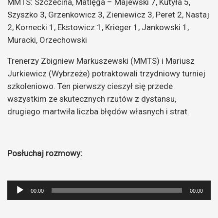
MMTS: Szczecina, Matlęga – Majewski 7, Kutyła 5,
Szyszko 3, Grzenkowicz 3, Zieniewicz 3, Peret 2, Nastaj
2, Kornecki 1, Ekstowicz 1, Krieger 1, Jankowski 1,
Muracki, Orzechowski
Trenerzy Zbigniew Markuszewski (MMTS) i Mariusz
Jurkiewicz (Wybrzeże) potraktowali trzydniowy turniej
szkoleniowo. Ten pierwszy cieszył się przede
wszystkim ze skutecznych rzutów z dystansu,
drugiego martwiła liczba błędów własnych i strat.
Posłuchaj rozmowy:
Odtwarzacz
00:00
00:00
plików
dźwiękowych