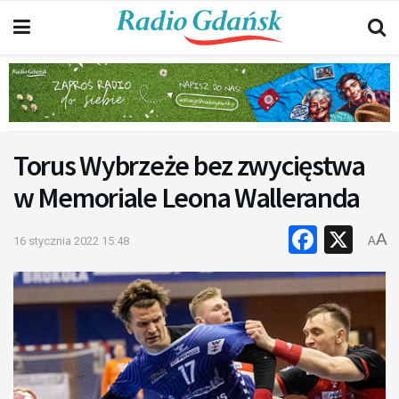
Torus Wybrzeże bez zwycięstwa
w Memoriale Leona Walleranda
Faceb
X
A
16 stycznia 2022 15:48
A