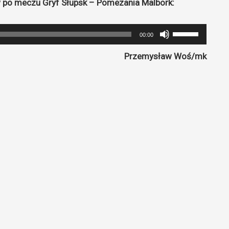
 po meczu Gryf Słupsk – Pomezania Malbork:
Używaj
00:00
strzałek
Przemysław Woś/mk
do
góry
oraz
do
dołu
aby
zwiększyć
lub
zmniejszyć
głośność.