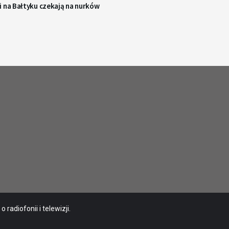
i na Bałtyku czekają na nurków
radiofonii i telewizji.