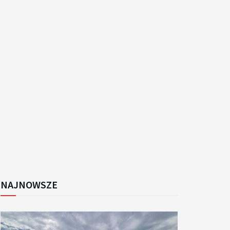
k
NAJNOWSZE