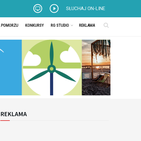
SŁUCHAJ ON-LINE
A POMORZU
KONKURSY
RG STUDIO
REKLAMA
REKLAMA