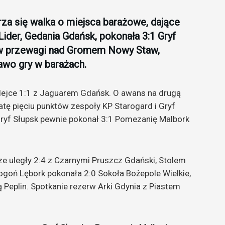
trza się walka o miejsca barażowe, dające
Lider, Gedania Gdańsk, pokonała 3:1 Gryf
ów przewagi nad Gromem Nowy Staw,
rawo gry w barażach.
ejce 1:1 z Jaguarem Gdańsk. O awans na drugą
tę pięciu punktów zespoły KP Starogard i Gryf
a Gryf Słupsk pewnie pokonał 3:1 Pomezanię Malbork
e uległy 2:4 z Czarnymi Pruszcz Gdański, Stolem
ogoń Lębork pokonała 2:0 Sokoła Bożepole Wielkie,
 Peplin. Spotkanie rezerw Arki Gdynia z Piastem