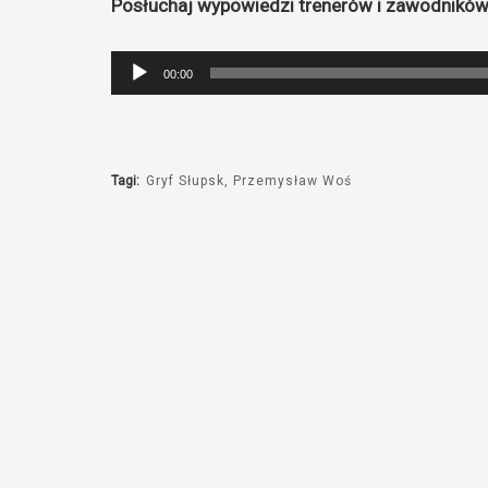
Posłuchaj wypowiedzi trenerów i zawodników
Odtwarzacz
00:00
plików
dźwiękowych
Tagi:
Gryf Słupsk
Przemysław Woś