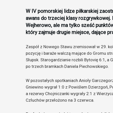
W IV pomorskiej lidze piłkarskiej zaos
awans do trzeciej klasy rozgrywkowej. 
Wejherowo, ale ma tylko sześć punkt
który zajmuje drugie miejsce, dające p
Zespół z Nowego Stawu zremisował w 29. kol
pozycję i baraże walczą mające do Gromu stra
Słupsk. Starogardzianie rozbili Bytovię 6:1, 
po trzech bramkach Daniela Piechowskiego.
W pozostałych spotkaniach Anioły Garczegorz
Gniewino wygrał 1:0 z Powiślem Dzierzgoń, P
a rezerwy Chojniczanki wygrały 2:1 z Wierzycą
Człuchów przełożono na 3 czerwca.