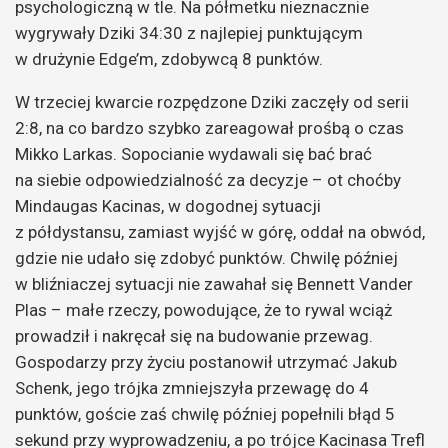
psychologiczną w tle. Na półmetku nieznacznie
wygrywały Dziki 34:30 z najlepiej punktującym
w drużynie Edge’m, zdobywcą 8 punktów.
W trzeciej kwarcie rozpędzone Dziki zaczęły od serii
2:8, na co bardzo szybko zareagował prośbą o czas
Mikko Larkas. Sopocianie wydawali się bać brać
na siebie odpowiedzialność za decyzje – ot choćby
Mindaugas Kacinas, w dogodnej sytuacji
z półdystansu, zamiast wyjść w górę, oddał na obwód,
gdzie nie udało się zdobyć punktów. Chwilę później
w bliźniaczej sytuacji nie zawahał się Bennett Vander
Plas – małe rzeczy, powodujące, że to rywal wciąż
prowadził i nakręcał się na budowanie przewag.
Gospodarzy przy życiu postanowił utrzymać Jakub
Schenk, jego trójka zmniejszyła przewagę do 4
punktów, goście zaś chwilę później popełnili błąd 5
sekund przy wyprowadzeniu, a po trójce Kacinasa Trefl