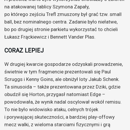
na atakowanej tablicy Szymona Zapały,
po którego zejściu Trefl zmuszony był grać tzw. small
ball, bez nominalnego centra. Zadanie było niełatwe,
bo po drugiej stronie parkietu wykorzystać to chcieli
Łukasz Frąckiewicz i Bennett Vander Plas.
CORAZ LEPIEJ
W drugiej kwarcie gospodarze odzyskali prowadzenie,
świetnie w tym fragmencie prezentowali się Paul
Scruggs i Kenny Goins, ale obniżył loty Jakub Schenk.
Ta sinusoida – także prezentowana przez Dziki, gdzie
obudził się Horton, przygasł natomiast Edge –
powodowała, że wynik nadal oscylował wokół remisu.
To nie było widowisko ataku, celnych trójek
i porywającej skuteczności, a bardziej play-offowy
mecz walki, z wieloma starciami fizycznymi i grą