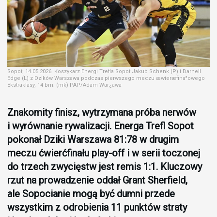
Sopot, 14.05.2026. Koszykarz Energi Trefla Sopot Jakub Schenk (P) i Darnell
Edge (L) z Dzików Warszawa podczas pierwszego meczu æwieræfina³owego
Ekstraklasy, 14 bm. (mk) PAP/Adam War¿awa
Znakomity finisz, wytrzymana próba nerwów
i wyrównanie rywalizacji. Energa Trefl Sopot
pokonał Dziki Warszawa 81:78 w drugim
meczu ćwierćfinału play-off i w serii toczonej
do trzech zwycięstw jest remis 1:1. Kluczowy
rzut na prowadzenie oddał Grant Sherfield,
ale Sopocianie mogą być dumni przede
wszystkim z odrobienia 11 punktów straty