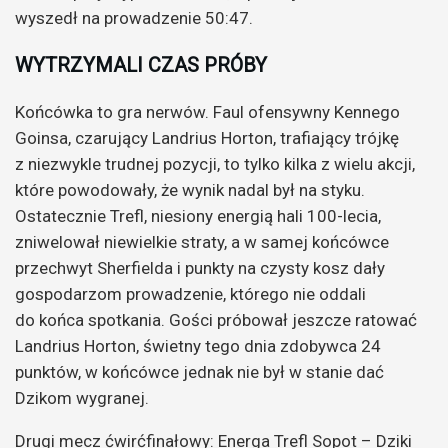
wyszedł na prowadzenie 50:47.
WYTRZYMALI CZAS PRÓBY
Końcówka to gra nerwów. Faul ofensywny Kennego
Goinsa, czarujący Landrius Horton, trafiający trójkę
z niezwykle trudnej pozycji, to tylko kilka z wielu akcji,
które powodowały, że wynik nadal był na styku.
Ostatecznie Trefl, niesiony energią hali 100-lecia,
zniwelował niewielkie straty, a w samej końcówce
przechwyt Sherfielda i punkty na czysty kosz dały
gospodarzom prowadzenie, którego nie oddali
do końca spotkania. Gości próbował jeszcze ratować
Landrius Horton, świetny tego dnia zdobywca 24
punktów, w końcówce jednak nie był w stanie dać
Dzikom wygranej.
Drugi mecz ćwirćfinałowy: Energa Trefl Sopot – Dziki