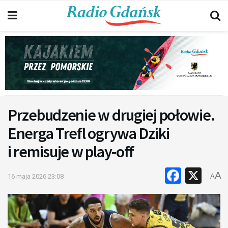
Przebudzenie w drugiej połowie.
Energa Trefl ogrywa Dziki
i remisuje w play-off
Faceb
X
A
16 maja 2026 23:08
A