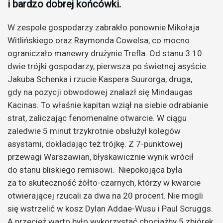
i bardzo dobrej końcówki.
W zespole gospodarzy zabrakło ponownie Mikołaja
Witlińskiego oraz Raymonda Cowelsa, co mocno
ograniczało manewry drużynie Trefla. Od stanu 3:10
dwie trójki gospodarzy, pierwsza po świetnej asyście
Jakuba Schenka i rzucie Kaspera Suurorga, druga,
gdy na pozycji obwodowej znalazł się Mindaugas
Kacinas. To właśnie kapitan wziął na siebie odrabianie
strat, zaliczając fenomenalne otwarcie. W ciągu
zaledwie 5 minut trzykrotnie obsłużył kolegów
asystami, dokładając też trójkę. Z 7-punktowej
przewagi Warszawian, błyskawicznie wynik wrócił
do stanu bliskiego remisowi. Niepokojąca była
za to skuteczność żółto-czarnych, którzy w kwarcie
otwierającej rzucali za dwa na 20 procent. Nie mogli
się wstrzelić w kosz Dylan Addae-Wusu i Paul Scruggs.
A przecież warto było wykorzystać chociażby 5 zbiórek