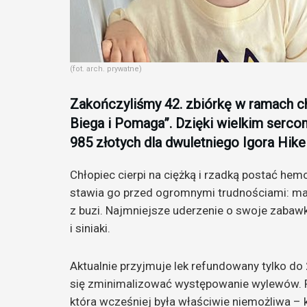
(fot. arch. prywatne)
Zakończyliśmy 42. zbiórkę w ramach c
Biega i Pomaga”. Dzięki wielkim serco
985 złotych dla dwuletniego Igora Hik
Chłopiec cierpi na ciężką i rzadką postać hemo
stawia go przed ogromnymi trudnościami: ma z
z buzi. Najmniejsze uderzenie o swoje zabaw
i siniaki.
Aktualnie przyjmuje lek refundowany tylko do 2
się zminimalizować występowanie wylewów. Po
która wcześniej była właściwie niemożliwa – 