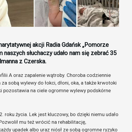
harytatywnej akcji Radia Gdańsk „Pomorze
m naszych słuchaczy udało nam się zebrać 35
elmanna z Czerska.
filii A oraz zapalenie wątroby. Choroba codziennie
a sobą wylewy do łokci, dłoni, oka, a także krwotoki
ki pozostawia na ciele ogromne wylewy podskórne
. roku życia. Lek jest kluczowy, bo dzięki niemu udało
zwolił mu też wrócić na rehabilitację,
każdy upadek albo uraz niósł ze sobą ogromne ryzyko