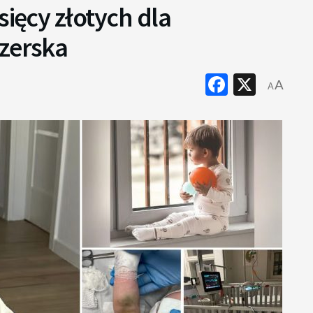
sięcy złotych dla
Czerska
Faceboo
X
A
A