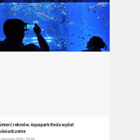
Śmierć rekinów. Aquapark Reda wydał
oświadczenie
 sierpnia 2026 - 20:45