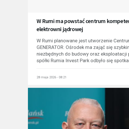
W Rumi ma powstać centrum kompetencj
elektrowni jądrowej
W Rumi planowane jest utworzenie Cent
GENERATOR. Ośrodek ma zająć się szybkim
niezbędnych do budowy oraz eksploatacji p
spółki Rumia Invest Park odbyło się spotk
28 maja 2026 - 08:21