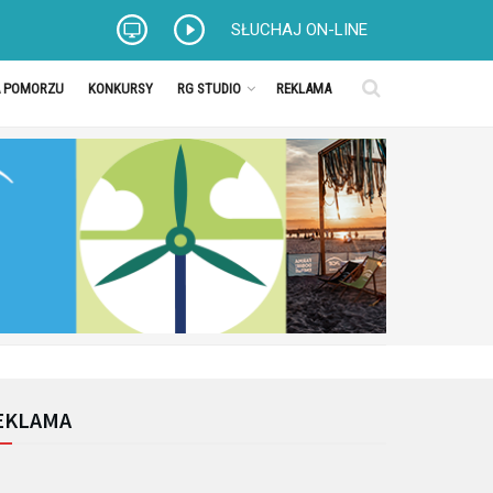
SŁUCHAJ ON-LINE
A POMORZU
KONKURSY
RG STUDIO
REKLAMA
EKLAMA