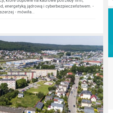
i, które odpowie na kadrowe potrzeby firm,
d, energetyką jądrową i cyberbezpieczeństwem. -
zerzej - mówiła...