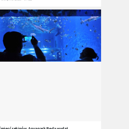
Śmierć rekinów. Aquapark Reda wydał