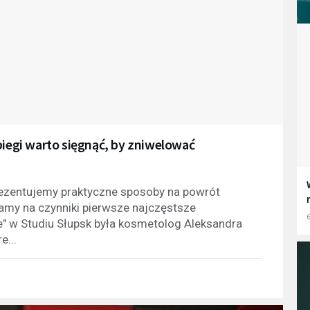
biegi warto sięgnąć, by zniwelować
rezentujemy praktyczne sposoby na powrót
amy na czynniki pierwsze najczęstsze
6
e" w Studiu Słupsk była kosmetolog Aleksandra
e...