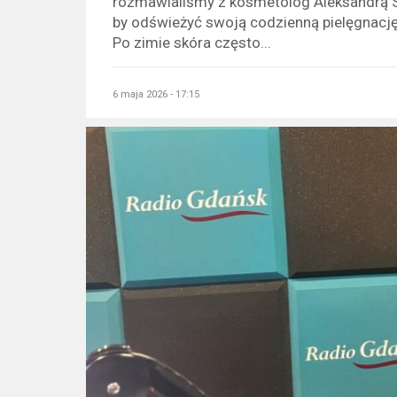
rozmawialiśmy z kosmetolog Aleksandrą S
by odświeżyć swoją codzienną pielęgnację
Po zimie skóra często...
6 maja 2026 - 17:15