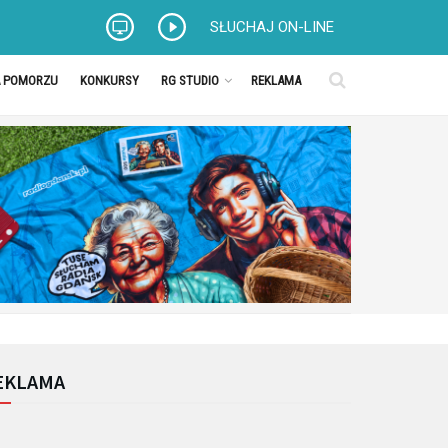
SŁUCHAJ ON-LINE
A POMORZU
KONKURSY
RG STUDIO
REKLAMA
EKLAMA