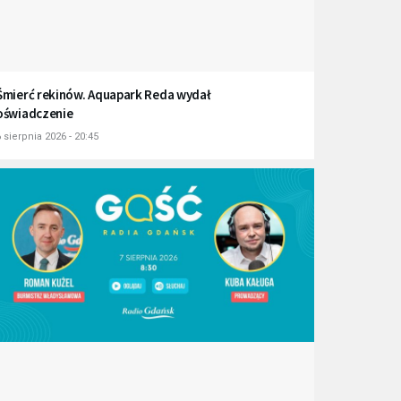
Śmierć rekinów. Aquapark Reda wydał
oświadczenie
 sierpnia 2026 - 20:45