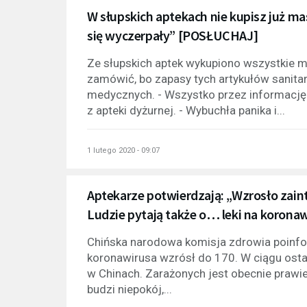
W słupskich aptekach nie kupisz już ma
się wyczerpały” [POSŁUCHAJ]
Ze słupskich aptek wykupiono wszystkie m
zamówić, bo zapasy tych artykułów sanita
medycznych. - Wszystko przez informację
z apteki dyżurnej. - Wybuchła panika i...
1 lutego 2020 - 09:07
Aptekarze potwierdzają: „Wzrosło zai
Ludzie pytają także o… leki na korona
Chińska narodowa komisja zdrowia poinfor
koronawirusa wzrósł do 170. W ciągu osta
w Chinach. Zarażonych jest obecnie prawie
budzi niepokój,...