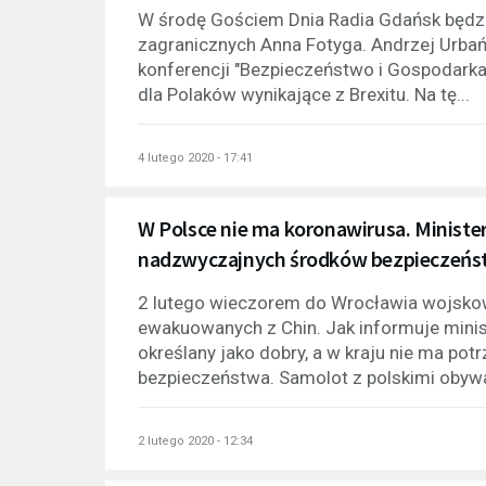
W środę Gościem Dnia Radia Gdańsk będzie
zagranicznych Anna Fotyga. Andrzej Urbań
konferencji "Bezpieczeństwo i Gospodarka 
dla Polaków wynikające z Brexitu. Na tę...
4 lutego 2020 - 17:41
W Polsce nie ma koronawirusa. Minist
nadzwyczajnych środków bezpieczeńs
2 lutego wieczorem do Wrocławia wojsko
ewakuowanych z Chin. Jak informuje minis
określany jako dobry, a w kraju nie ma p
bezpieczeństwa. Samolot z polskimi obywat
2 lutego 2020 - 12:34