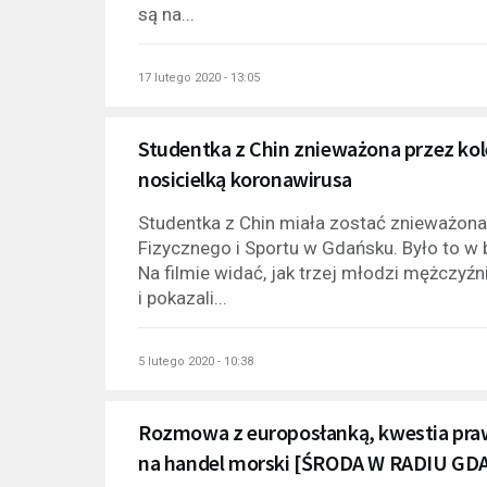
są na...
17 lutego 2020 - 13:05
Studentka z Chin znieważona przez kole
nosicielką koronawirusa
Studentka z Chin miała zostać znieważon
Fizycznego i Sportu w Gdańsku. Było to w 
Na filmie widać, jak trzej młodzi mężczyźni
i pokazali...
5 lutego 2020 - 10:38
Rozmowa z europosłanką, kwestia praw
na handel morski [ŚRODA W RADIU GD