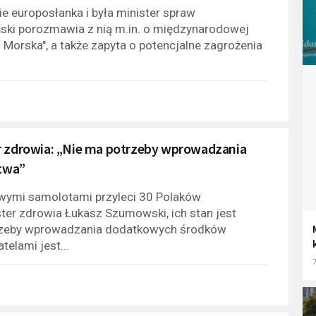
 europosłanka i była minister spraw
ski porozmawia z nią m.in. o międzynarodowej
Morska", a także zapyta o potencjalne zagrożenia
er zdrowia: „Nie ma potrzeby wprowadzania
twa”
wymi samolotami przyleci 30 Polaków
ter zdrowia Łukasz Szumowski, ich stan jest
otrzeby wprowadzania dodatkowych środków
elami jest...
7