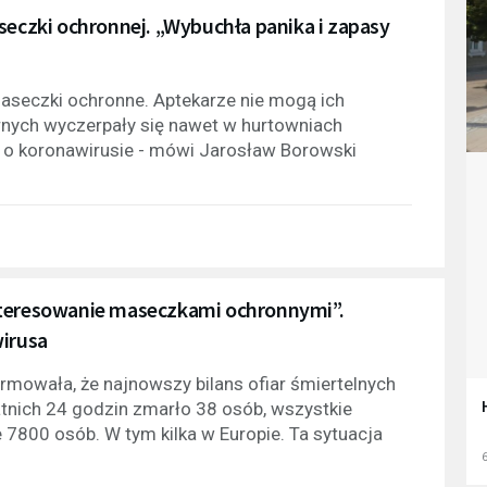
seczki ochronnej. „Wybuchła panika i zapasy
aseczki ochronne. Aptekarze nie mogą ich
rnych wyczerpały się nawet w hurtowniach
 o koronawirusie - mówi Jarosław Borowski
nteresowanie maseczkami ochronnymi”.
wirusa
mowała, że najnowszy bilans ofiar śmiertelnych
tnich 24 godzin zmarło 38 osób, wszystkie
 7800 osób. W tym kilka w Europie. Ta sytuacja
6