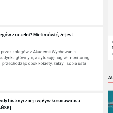
gów z uczelni? Mieli mówić, że jest
a przez kolegów z Akademii Wychowania
6
budynku głównym, a sytuację nagrał monitoring.
, przechodząc obok kobiety, zakryli sobie usta
A
dy historycznej i wpływ koronawirusa
AŃSK]