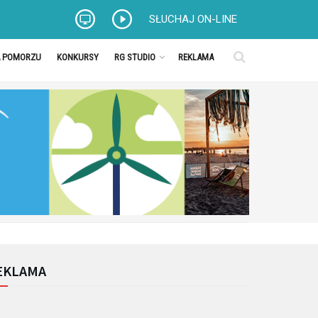
SŁUCHAJ ON-LINE
A POMORZU
KONKURSY
RG STUDIO
REKLAMA
EKLAMA