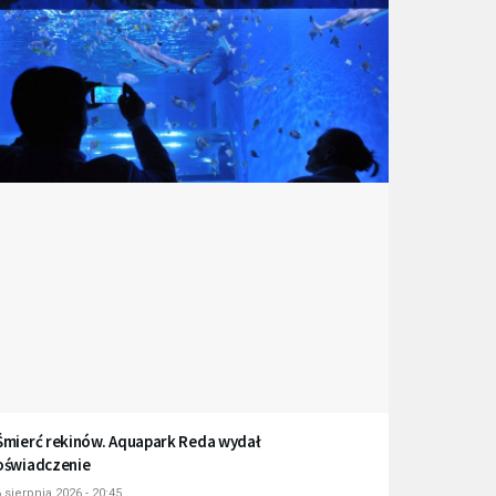
Śmierć rekinów. Aquapark Reda wydał
oświadczenie
 sierpnia 2026 - 20:45