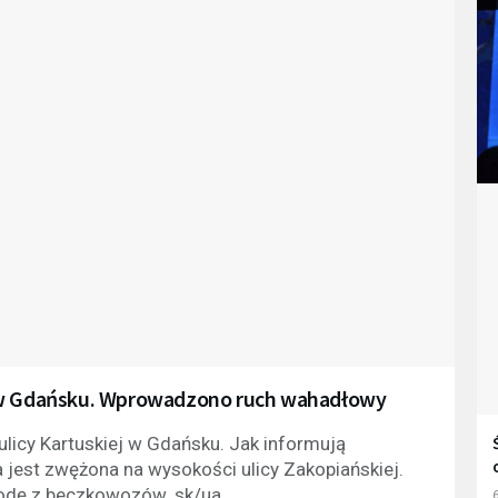
j w Gdańsku. Wprowadzono ruch wahadłowy
licy Kartuskiej w Gdańsku. Jak informują
a jest zwężona na wysokości ulicy Zakopiańskiej.
odę z beczkowozów. sk/ua
6