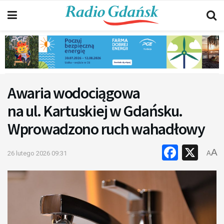
Awaria wodociągowa
na ul. Kartuskiej w Gdańsku.
Wprowadzono ruch wahadłowy
Faceb
X
A
26 lutego 2026 09:31
A