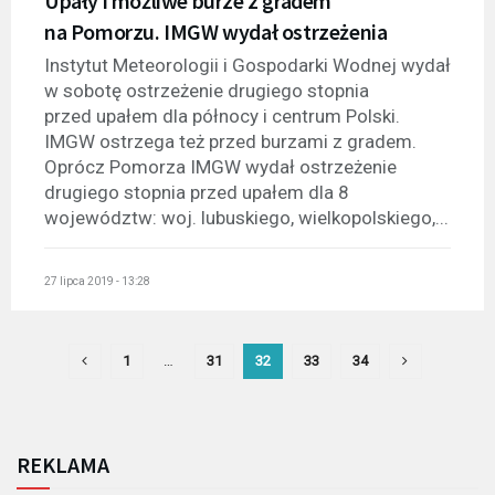
Upały i możliwe burze z gradem
na Pomorzu. IMGW wydał ostrzeżenia
Instytut Meteorologii i Gospodarki Wodnej wydał
w sobotę ostrzeżenie drugiego stopnia
przed upałem dla północy i centrum Polski.
IMGW ostrzega też przed burzami z gradem.
Oprócz Pomorza IMGW wydał ostrzeżenie
drugiego stopnia przed upałem dla 8
województw: woj. lubuskiego, wielkopolskiego,...
27 lipca 2019 - 13:28
1
…
31
32
33
34
REKLAMA