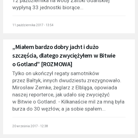
12 października na wody Zatoki Gdańskiej
wypłyną 33 jednostki biorące...
11 października 2017 - 13:54
„Miałem bardzo dobry jacht i dużo
szczęścia, dlatego zwyciężyłem w Bitwie
o Gotland” [ROZMOWA]
Tylko on ukończył regaty samotników
przez Bałtyk, innych dwudziestu zrezygnowało.
Mirosław Zemke, żeglarz z Elbląga, opowiada
naszej reporterce, jak udało się zwyciężyć
w Bitwie o Gotland. - Kilkanaście mil za mną była
burza do 30 węzłów, a ja sobie spałem...
20 września 2017 - 12:38