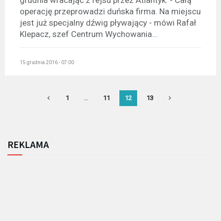
grudnia wracając z rejsu przez Atlantyk. - Całą
operację przeprowadzi duńska firma. Na miejscu
jest już specjalny dźwig pływający - mówi Rafał
Klepacz, szef Centrum Wychowania...
15 grudnia 2016 - 07:00
1
…
11
12
13
REKLAMA