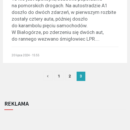
na pomorskich drogach. Na autostradzie A1
doszło do dwóch zdarzeń, w pierwszym rozbite
zostały cztery auta, później doszło
do karambolu pięciu samochodów.
W Białogórze, po zderzeniu się dwóch aut,
do rannego wezwano śmigłowiec LPR....
20 lipca 2024 - 15:55
1
2
3
REKLAMA