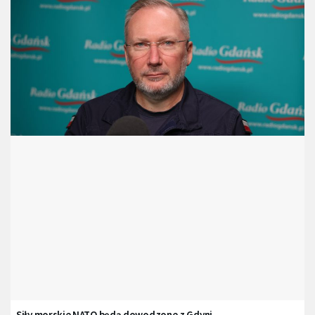
Siły morskie NATO będą dowodzone z Gdyni