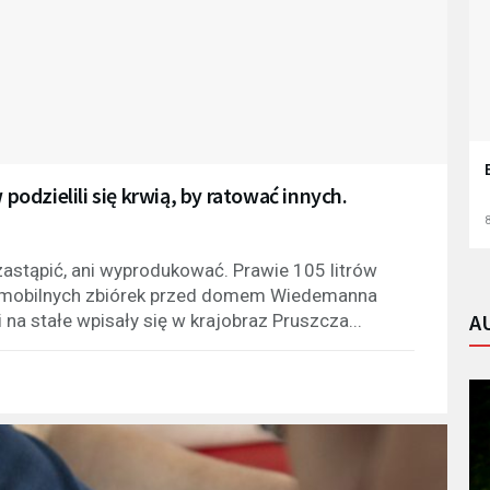
dzielili się krwią, by ratować innych.
8
i zastąpić, ani wyprodukować. Prawie 105 litrów
u mobilnych zbiórek przed domem Wiedemanna
A
na stałe wpisały się w krajobraz Pruszcza...