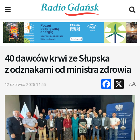
40 dawców krwi ze Słupska
z odznakami od ministra zdrowia
Faceb
X
A
12 czerwca 2025 14:55
A