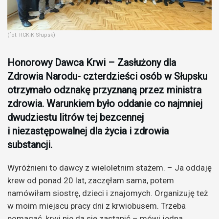
(fot. RCKiK Słupsk)
Honorowy Dawca Krwi – Zasłużony dla
Zdrowia Narodu- czterdzieści osób w Słupsku
otrzymało odznakę przyznaną przez ministra
zdrowia. Warunkiem było oddanie co najmniej
dwudziestu litrów tej bezcennej
i niezastępowalnej dla życia i zdrowia
substancji.
Wyróżnieni to dawcy z wieloletnim stażem. – Ja oddaję
krew od ponad 20 lat, zaczęłam sama, potem
namówiłam siostrę, dzieci i znajomych. Organizuję też
w moim miejscu pracy dni z krwiobusem. Trzeba
pomagać, krwi nie da się zastąpić – mówi jedna