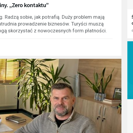
ny. „Zero kontaktu”
g. Radzą sobie, jak potrafią. Duży problem mają
i utrudnia prowadzenie biznesów. Turyści muszą
ogą skorzystać z nowoczesnych form płatności.
6