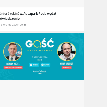
Śmierć rekinów. Aquapark Reda wydał
oświadczenie
 sierpnia 2026 - 20:45