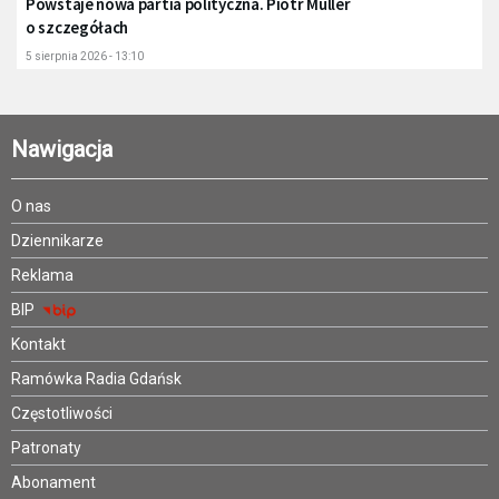
Powstaje nowa partia polityczna. Piotr Müller
o szczegółach
5 sierpnia 2026 - 13:10
Nawigacja
O nas
Dziennikarze
Reklama
BIP
Kontakt
Ramówka Radia Gdańsk
Częstotliwości
Patronaty
Abonament