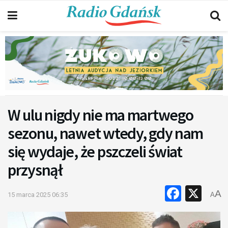
W ulu nigdy nie ma martwego
sezonu, nawet wtedy, gdy nam
się wydaje, że pszczeli świat
przysnął
Faceb
X
A
15 marca 2025 06:35
A