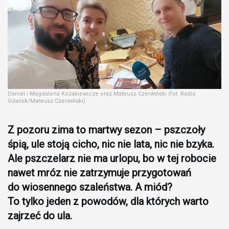
Daniel i Magdalena Kozakiewicze oraz Mateusz Czerwiński (fot. Radio
Gdańsk/Mateusz Czerwiński)
Z pozoru zima to martwy sezon – pszczoły
śpią, ule stoją cicho, nic nie lata, nic nie bzyka.
Ale pszczelarz nie ma urlopu, bo w tej robocie
nawet mróz nie zatrzymuje przygotowań
do wiosennego szaleństwa. A miód?
To tylko jeden z powodów, dla których warto
zajrzeć do ula.