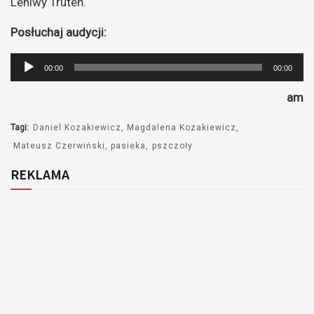
Leniwy Truteń.
Posłuchaj audycji:
Odtwarzacz
00:00
00:00
plików
am
dźwiękowych
Tagi:
Daniel Kozakiewicz
Magdalena Kozakiewicz
Mateusz Czerwiński
pasieka
pszczoły
REKLAMA