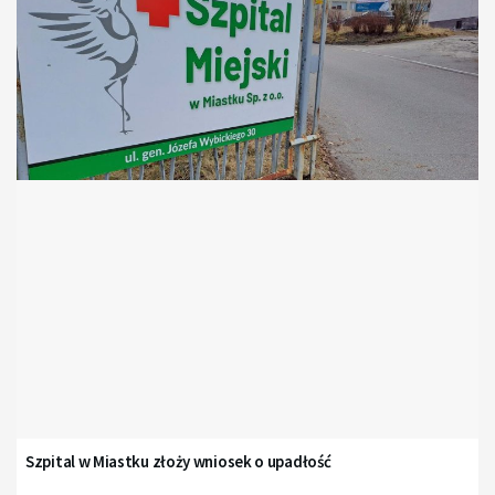
Szpital w Miastku złoży wniosek o upadłość