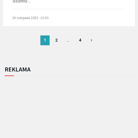
Stolno...
24 listopada 2025 - 20:30
1
2
…
4
REKLAMA