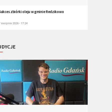
Sukces zbiórki oleju w gminie Redzikowo
 sierpnia 2026 - 17:24
UDYCJE