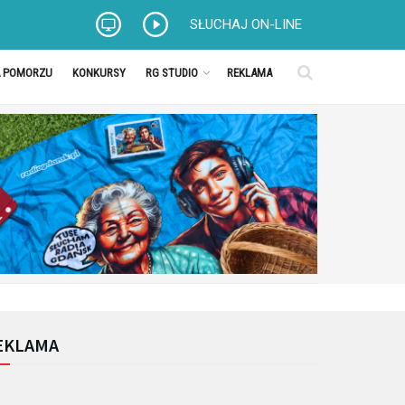
SŁUCHAJ ON-LINE
A POMORZU
KONKURSY
RG STUDIO
REKLAMA
EKLAMA