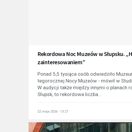
Rekordowa Noc Muzeów w Słupsku. „His
zainteresowaniem”
Ponad 5,5 tysiąca osób odwiedziło Muz
tegorocznej Nocy Muzeów - mówił w Studiu
W audycji także między innymi o planach 
Słupsk, to rekordowa liczba...
22 maja 2026 - 13:27