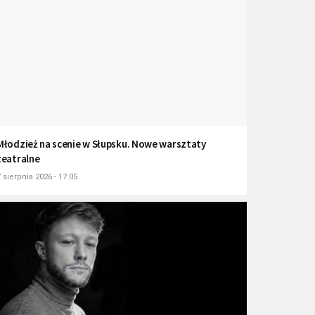
Młodzież na scenie w Słupsku. Nowe warsztaty
teatralne
 sierpnia 2026 - 17:05