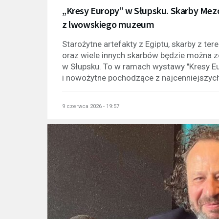
„Kresy Europy” w Słupsku. Skarby Mezo
z lwowskiego muzeum
Starożytne artefakty z Egiptu, skarby z te
oraz wiele innych skarbów będzie możn
w Słupsku. To w ramach wystawy "Kresy Eu
i nowożytne pochodzące z najcenniejszych
9 czerwca 2026 - 19:57