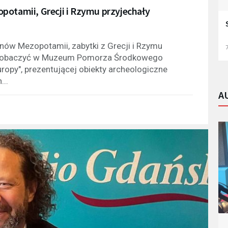
potamii, Grecji i Rzymu przyjechały
renów Mezopotamii, zabytki z Grecji i Rzymu
7
a zobaczyć w Muzeum Pomorza Środkowego
ropy", prezentującej obiekty archeologiczne
...
A