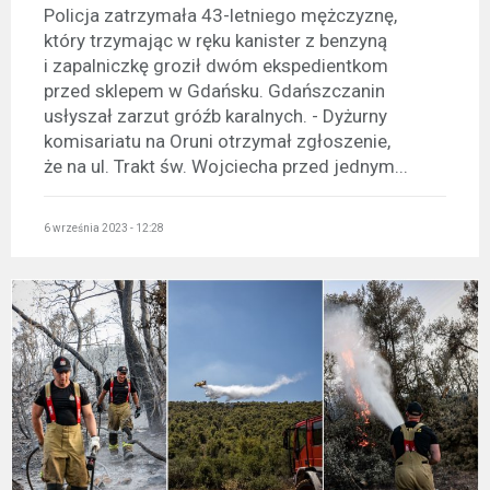
Policja zatrzymała 43-letniego mężczyznę,
który trzymając w ręku kanister z benzyną
i zapalniczkę groził dwóm ekspedientkom
przed sklepem w Gdańsku. Gdańszczanin
usłyszał zarzut gróźb karalnych. - Dyżurny
komisariatu na Oruni otrzymał zgłoszenie,
że na ul. Trakt św. Wojciecha przed jednym...
6 września 2023 - 12:28