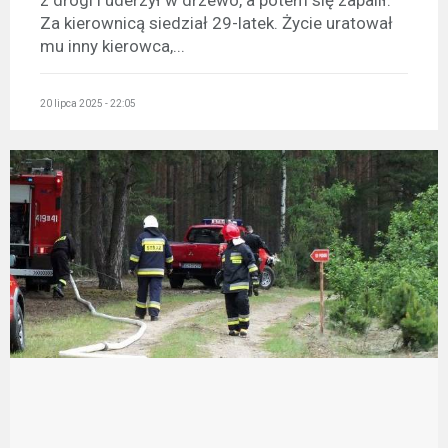
z drogi i uderzył w drzewo, a potem się zapalił.
Za kierownicą siedział 29-latek. Życie uratował
mu inny kierowca,...
20 lipca 2025 - 22:05