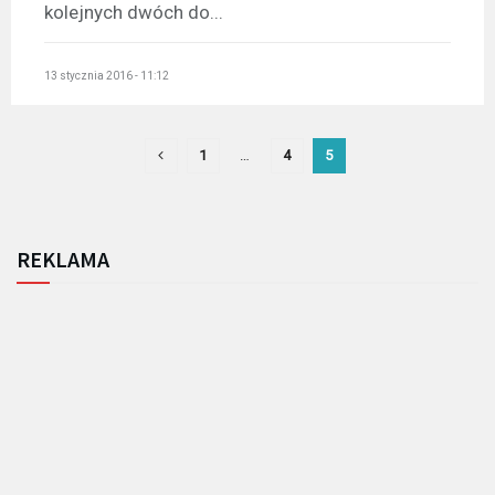
kolejnych dwóch do...
13 stycznia 2016 - 11:12
1
…
4
5
REKLAMA