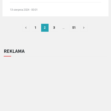
13 sierpnia 2024 - 00:01
1
2
3
…
51
REKLAMA