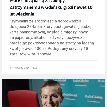
Płacił cudzą kartą za zakupy.
Zatrzymanemu w Gdańsku grozi nawet 10
lat więzienia
Kryminalni ze śródmieścia doprowadzili
do ujęcia 23-latka, który posługiwał się cudzą
kartą bankomatową, by płacić między innymi
za papierosy, alkohol i artykuły spożywcze,
narażając pokrzywdzonego na straty na łączną
kwotę prawie 600 zł. Podejrzany usłyszy 18
zarzutów w tej sprawie...
14 listopada 2024 - 11:03