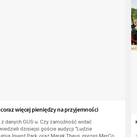
 coraz więcej pieniędzy na przyjemności
ika z danych GUS-u. Czy zamożność widać
edzieli dzisiejsi goście audycji "Ludzie
Rumia Invest Park, oraz Marek Theus, prezes MerCo.
5