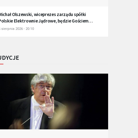
Michał Olszewski, wiceprezes zarządu spółki
Polskie Elektrownie Jądrowe, będzie Gościem
Radia Gdańsk
 sierpnia 2026 - 20:10
UDYCJE