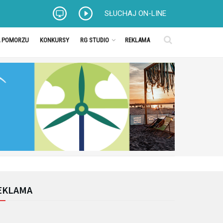
SŁUCHAJ ON-LINE
A POMORZU
KONKURSY
RG STUDIO
REKLAMA
EKLAMA