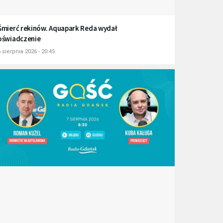
Śmierć rekinów. Aquapark Reda wydał
oświadczenie
 sierpnia 2026 - 20:45