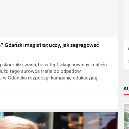
h”. Gdański magistrat uczy, jak segregować
6
 skomplikowana, bo w tej frakcji powinny znaleźć
yt dużo tego surowca trafia do odpadów
ki w Gdańsku rozpoczął kampanię edukacyjną
A