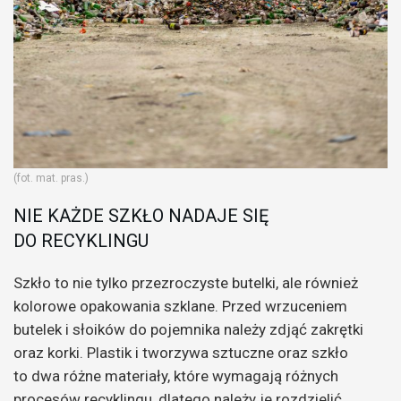
(fot. mat. pras.)
NIE KAŻDE SZKŁO NADAJE SIĘ
DO RECYKLINGU
Szkło to nie tylko przezroczyste butelki, ale również
kolorowe opakowania szklane. Przed wrzuceniem
butelek i słoików do pojemnika należy zdjąć zakrętki
oraz korki. Plastik i tworzywa sztuczne oraz szkło
to dwa różne materiały, które wymagają różnych
procesów recyklingu, dlatego należy je rozdzielić.