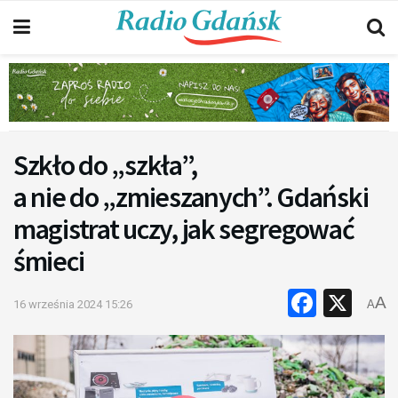
Szkło do „szkła”,
a nie do „zmieszanych”. Gdański
magistrat uczy, jak segregować
śmieci
Faceb
X
A
16 września 2024 15:26
A