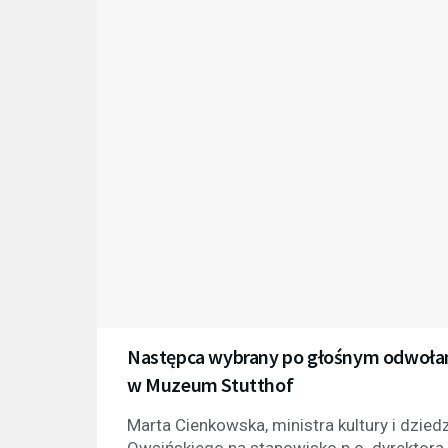
Następca wybrany po głośnym odwołaniu
w Muzeum Stutthof
Marta Cienkowska, ministra kultury i dzie
Owsińskiego na stanowisko p.o. dyrektor