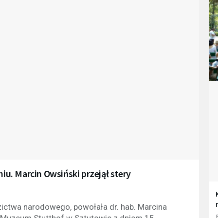
. Marcin Owsiński przejął stery
dzictwa narodowego, powołała dr. hab. Marcina
a Muzeum Stutthof w Sztutowie z dniem 15
8