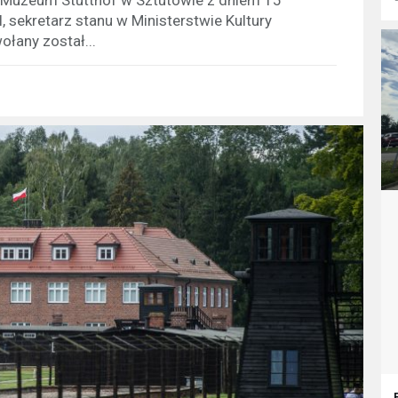
, sekretarz stanu w Ministerstwie Kultury
łany został...