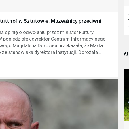
tutthof w Sztutowie. Muzealnicy przeciwni
8
 opinię o odwołaniu przez minister kultury
W poniedziałek dyrektor Centrum Informacyjnego
owego Magdalena Dorożała przekazała, że Marta
e stanowiska dyrektora instytucji. Dorożała...
A