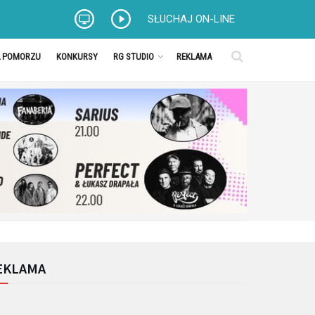
SŁUCHAJ ON-LINE
A POMORZU
KONKURSY
RG STUDIO
REKLAMA
EKLAMA