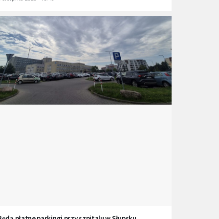
Będą płatne parkingi przy szpitalu w Słupsku