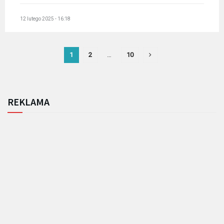
12 lutego 2025 - 16:18
1
2
…
10
REKLAMA