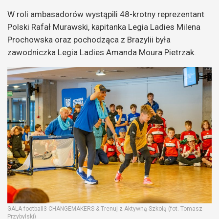
W roli ambasadorów wystąpili 48-krotny reprezentant
Polski Rafał Murawski, kapitanka Legia Ladies Milena
Prochowska oraz pochodząca z Brazylii była
zawodniczka Legia Ladies Amanda Moura Pietrzak.
GALA football3 CHANGEMAKERS & Trenuj z Aktywną Szkołą (fot. Tomasz
Przybylski)