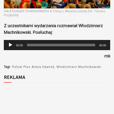
GALA football3 CHANGEMAKERS & Trenuj z Aktywną Szkołą (fot. Tomasz
Przybylski)
Z uczestnikami wydarzenia rozmawiał Włodzimierz
Machnikowski. Posłuchaj:
Odtwarzacz
00:00
00:00
plików
mk
dźwiękowych
Tagi:
Polsat Plus Arena Gdańsk
Włodzimierz Machnikowski
REKLAMA