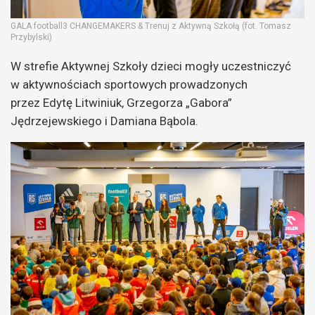
GALA football3 CHANGEMAKERS & Trenuj z Aktywną Szkołą (fot. Tomasz
Przybylski)
W strefie Aktywnej Szkoły dzieci mogły uczestniczyć
w aktywnościach sportowych prowadzonych
przez Edytę Litwiniuk, Grzegorza „Gabora”
Jędrzejewskiego i Damiana Bąbola.