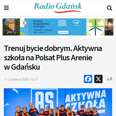
Trenuj bycie dobrym. Aktywna
szkoła na Polsat Plus Arenie
w Gdańsku
Faceb
X
A
11 czerwca 2026 16:21
A