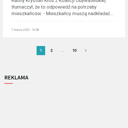
Radny Krystian Kłos z Koalicji Obywatelskiej
tłumaczył, że to odpowiedź na potrzeby
mieszkańców. - Mieszkańcy muszą nadkładać...
7 marca 2025 - 14:08
1
2
…
10
REKLAMA