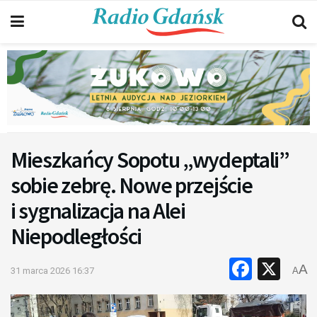
Mieszkańcy Sopotu „wydeptali”
sobie zebrę. Nowe przejście
i sygnalizacja na Alei
Niepodległości
Faceb
X
A
31 marca 2026 16:37
A