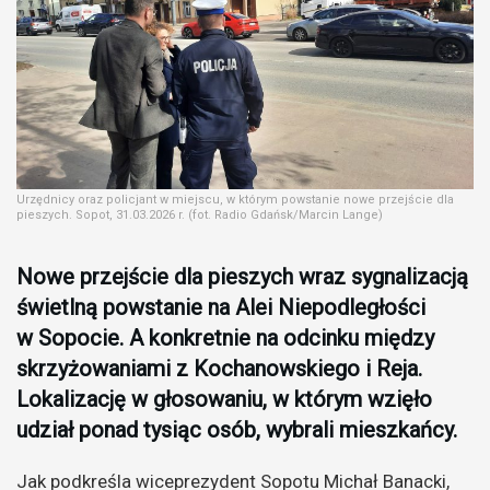
Urzędnicy oraz policjant w miejscu, w którym powstanie nowe przejście dla
pieszych. Sopot, 31.03.2026 r. (fot. Radio Gdańsk/Marcin Lange)
Nowe przejście dla pieszych wraz sygnalizacją
świetlną powstanie na Alei Niepodległości
w Sopocie. A konkretnie na odcinku między
skrzyżowaniami z Kochanowskiego i Reja.
Lokalizację w głosowaniu, w którym wzięło
udział ponad tysiąc osób, wybrali mieszkańcy.
Jak podkreśla wiceprezydent Sopotu Michał Banacki,