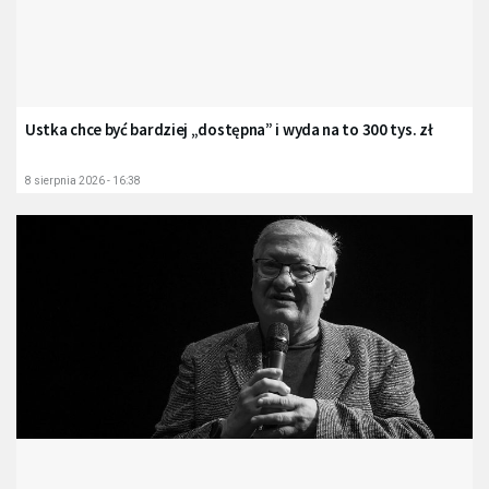
Ustka chce być bardziej „dostępna” i wyda na to 300 tys. zł
8 sierpnia 2026 - 16:38