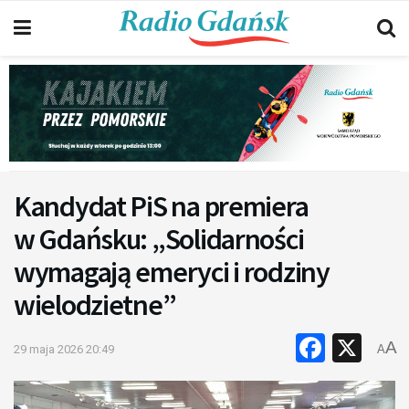
Kandydat PiS na premiera
w Gdańsku: „Solidarności
wymagają emeryci i rodziny
wielodzietne”
Faceb
X
A
29 maja 2026 20:49
A