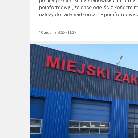
po niespełna roku na stanowisku. Informacj
poinformował, że chce odejść z końcem ma
należy do rady nadzorczej - poinformowała
10 grudnia 2025 - 11:25