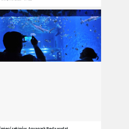
Śmierć rekinów. Aquapark Reda wydał