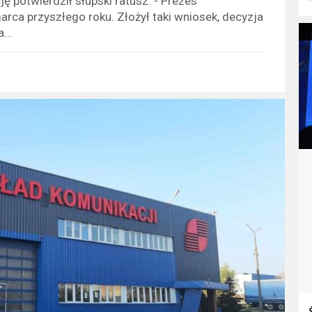
ę potwierdził słupski ratusz. - Prezes
rca przyszłego roku. Złożył taki wniosek, decyzja
...