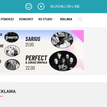
SŁUCHAJ ON-LINE
A POMORZU
KONKURSY
RG STUDIO
REKLAMA
EKLAMA