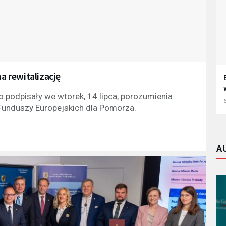
 rewitalizację
o podpisały we wtorek, 14 lipca, porozumienia
6
 Funduszy Europejskich dla Pomorza.
A