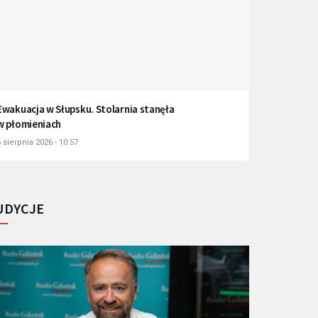
Ewakuacja w Słupsku. Stolarnia stanęła
w płomieniach
 sierpnia 2026 - 10:57
UDYCJE