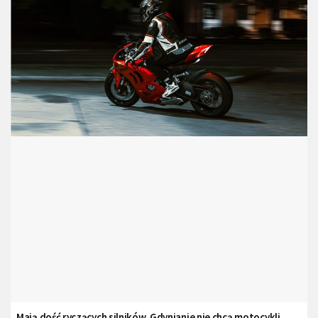
Mają dość ryczących silników. Gdynianie nie chcą motocykli