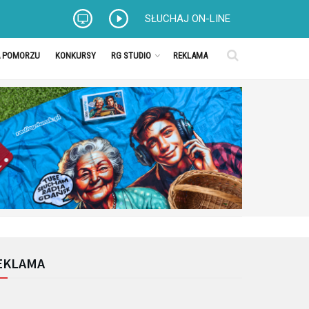
SŁUCHAJ ON-LINE
A POMORZU
KONKURSY
RG STUDIO
REKLAMA
EKLAMA