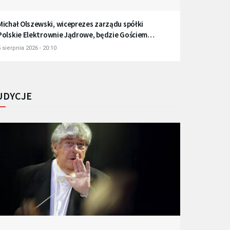
Michał Olszewski, wiceprezes zarządu spółki
Polskie Elektrownie Jądrowe, będzie Gościem
Radia Gdańsk
 sierpnia 2026 - 20:10
UDYCJE