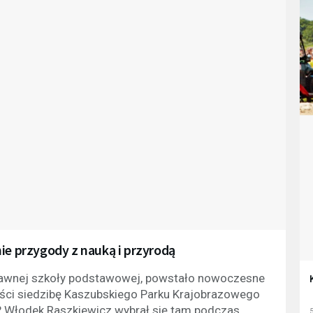
ie przygody z nauką i przyrodą
 dawnej szkoły podstawowej, powstało nowoczesne
eści siedzibę Kaszubskiego Parku Krajobrazowego
a? Włodek Raszkiewicz wybrał się tam podczas
5