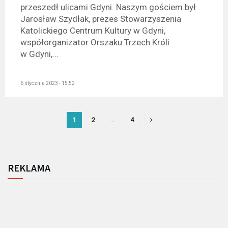
przeszedł ulicami Gdyni. Naszym gościem był
Jarosław Szydłak, prezes Stowarzyszenia
Katolickiego Centrum Kultury w Gdyni,
współorganizator Orszaku Trzech Króli
w Gdyni,...
6 stycznia 2023 - 15:52
1
2
…
4
REKLAMA