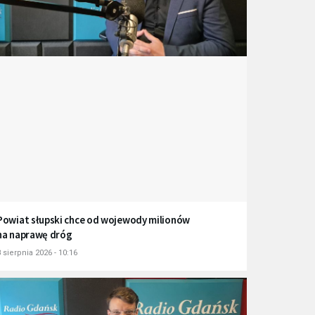
Powiat słupski chce od wojewody milionów
na naprawę dróg
 sierpnia 2026 - 10:16