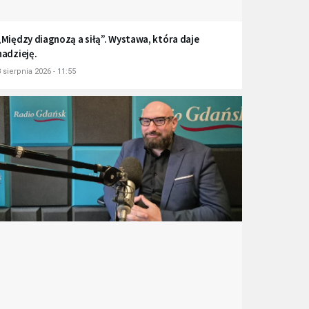
„Między diagnozą a siłą”. Wystawa, która daje
nadzieję.
 sierpnia 2026 - 11:55