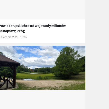
Powiat słupski chce od wojewody milionów
na naprawę dróg
 sierpnia 2026 - 10:16