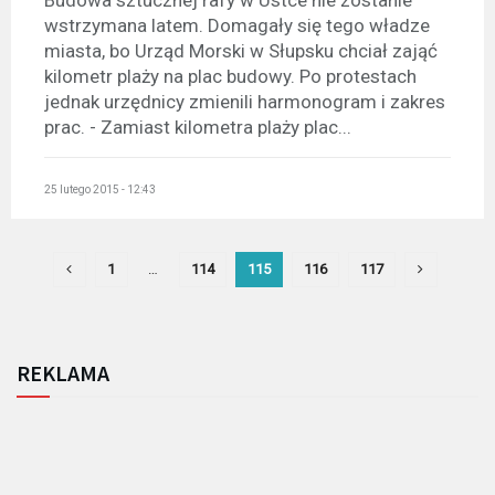
wstrzymana latem. Domagały się tego władze
miasta, bo Urząd Morski w Słupsku chciał zająć
kilometr plaży na plac budowy. Po protestach
jednak urzędnicy zmienili harmonogram i zakres
prac. - Zamiast kilometra plaży plac...
25 lutego 2015 - 12:43
1
…
114
115
116
117
REKLAMA