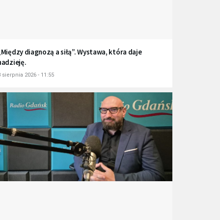
„Między diagnozą a siłą”. Wystawa, która daje
nadzieję.
 sierpnia 2026 - 11:55