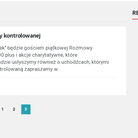
R
y kontrolowanej
dek" będzie gościem piątkowej Rozmowy
 plus i akcje charytatywne, które
dzie usłyszymy również o uchodźcach, którymi
trolowaną zapraszamy w...
1
2
3