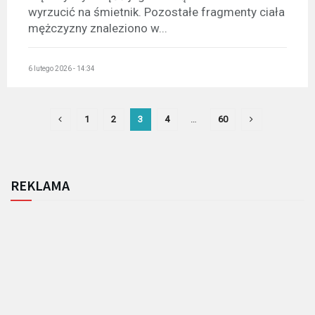
wyrzucić na śmietnik. Pozostałe fragmenty ciała
mężczyzny znaleziono w...
6 lutego 2026 - 14:34
1
2
3
4
…
60
REKLAMA