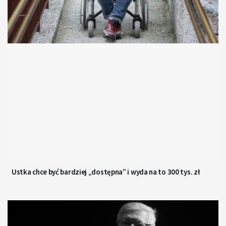
Ustka chce być bardziej „dostępna” i wyda na to 300 tys. zł