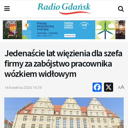
Jedenaście lat więzienia dla szefa
firmy za zabójstwo pracownika
wózkiem widłowym
Faceb
X
A
14 kwietnia 2026 16:29
A