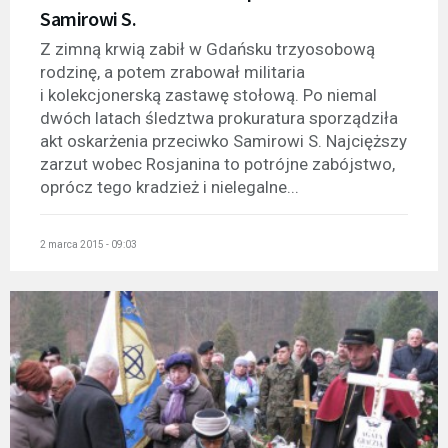
Samirowi S.
Z zimną krwią zabił w Gdańsku trzyosobową
rodzinę, a potem zrabował militaria
i kolekcjonerską zastawę stołową. Po niemal
dwóch latach śledztwa prokuratura sporządziła
akt oskarżenia przeciwko Samirowi S. Najcięższy
zarzut wobec Rosjanina to potrójne zabójstwo,
oprócz tego kradzież i nielegalne...
2 marca 2015 - 09:03