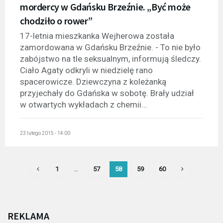
mordercy w Gdańsku Brzeźnie. „Być może
chodziło o rower”
17-letnia mieszkanka Wejherowa została
zamordowana w Gdańsku Brzeźnie. - To nie było
zabójstwo na tle seksualnym, informują śledczy.
Ciało Agaty odkryli w niedzielę rano
spacerowicze. Dziewczyna z koleżanką
przyjechały do Gdańska w sobotę. Brały udział
w otwartych wykładach z chemii...
23 lutego 2015 - 14:00
1
…
57
58
59
60
REKLAMA