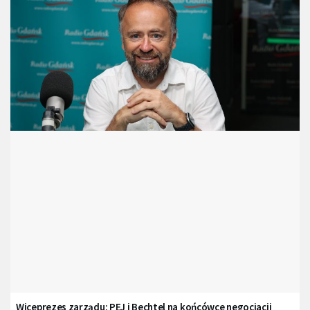
Wiceprezes zarządu: PEJ i Bechtel na końcówce negocjacji