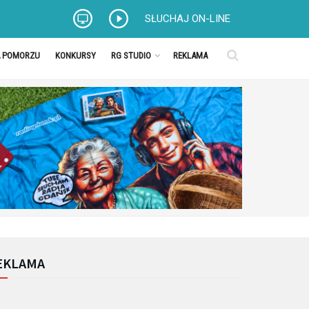
SŁUCHAJ ON-LINE
A POMORZU
KONKURSY
RG STUDIO
REKLAMA
EKLAMA