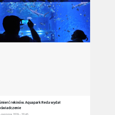
Śmierć rekinów. Aquapark Reda wydał
oświadczenie
 sierpnia 2026 - 20:45