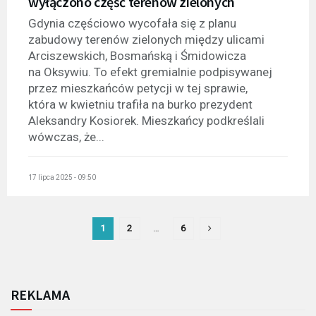
wyłączono część terenów zielonych
Gdynia częściowo wycofała się z planu
zabudowy terenów zielonych między ulicami
Arciszewskich, Bosmańską i Śmidowicza
na Oksywiu. To efekt gremialnie podpisywanej
przez mieszkańców petycji w tej sprawie,
która w kwietniu trafiła na burko prezydent
Aleksandry Kosiorek. Mieszkańcy podkreślali
wówczas, że...
17 lipca 2025 - 09:50
1
2
…
6
REKLAMA