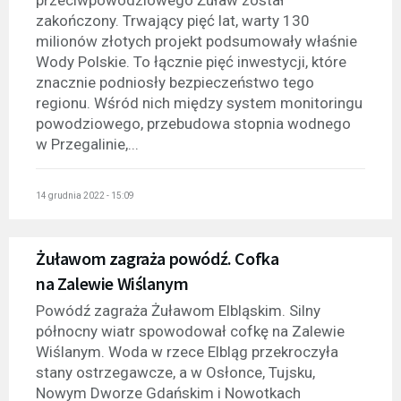
przeciwpowodziowego Żuław został
zakończony. Trwający pięć lat, warty 130
milionów złotych projekt podsumowały właśnie
Wody Polskie. To łącznie pięć inwestycji, które
znacznie podniosły bezpieczeństwo tego
regionu. Wśród nich między system monitoringu
powodziowego, przebudowa stopnia wodnego
w Przegalinie,...
14 grudnia 2022 - 15:09
Żuławom zagraża powódź. Cofka
na Zalewie Wiślanym
Powódź zagraża Żuławom Elbląskim. Silny
północny wiatr spowodował cofkę na Zalewie
Wiślanym. Woda w rzece Elbląg przekroczyła
stany ostrzegawcze, a w Osłonce, Tujsku,
Nowym Dworze Gdańskim i Nowotkach