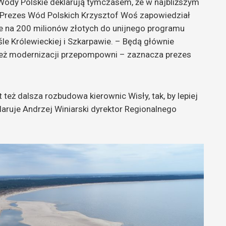
. Wody Polskie deklarują tymczasem, że w najbliższym
. Prezes Wód Polskich Krzysztof Woś zapowiedział
ie na 200 milionów złotych do unijnego programu
le Królewieckiej i Szkarpawie. – Będą głównie
też modernizacji przepompowni – zaznacza prezes
też dalsza rozbudowa kierownic Wisły, tak, by lepiej
laruje Andrzej Winiarski dyrektor Regionalnego