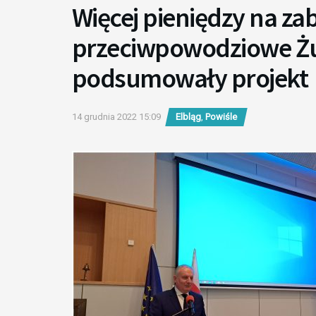
Więcej pieniędzy na za
przeciwpowodziowe Żu
podsumowały projekt
14 grudnia 2022 15:09
Elbląg
,
Powiśle