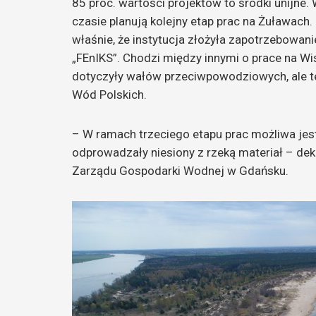
85 proc. wartości projektów to środki unijne
czasie planują kolejny etap prac na Żuławach
właśnie, że instytucja złożyła zapotrzebowan
„FEnIKS”. Chodzi między innymi o prace na Wiś
dotyczyły wałów przeciwpowodziowych, ale 
Wód Polskich.
– W ramach trzeciego etapu prac możliwa jest 
odprowadzały niesiony z rzeką materiał – dek
Zarządu Gospodarki Wodnej w Gdańsku.