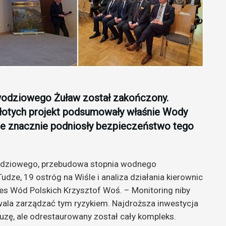
wodziowego Żuław został zakończony.
 złotych projekt podsumowały właśnie Wody
tóre znacznie podniosły bezpieczeństwo tego
odziowego, przebudowa stopnia wodnego
dze, 19 ostróg na Wiśle i analiza działania kierownic
es Wód Polskich Krzysztof Woś. – Monitoring niby
zwala zarządzać tym ryzykiem. Najdroższa inwestycja
uzę, ale odrestaurowany został cały kompleks.